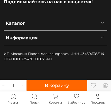
Подписывайтесь на нас в соц.сетях!
Каталог
Информация
ИП Москвин Павел Александрович ИНН 434596385114
ОГРНИП 325430000075410
", type: "pageView", start: (new Date()).getTime()});
В корзину
(function (d, w, id) { if (d.getElementById(id)) return; var
ts = d.createElement("script"); ts.type = "text/javascript";
ts.async = true; ts.id = id; ts.src = "https://top-
Главная
Поиск
Корзина
Избранное
Профиль
fwz1.mail.ru/js/code.js"; var f = function () {var s =