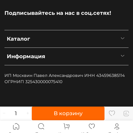
Подписывайтесь на нас в соц.сетях!
Каталог
Информация
ИП Москвин Павел Александрович ИНН 434596385114
ОГРНИП 325430000075410
", type: "pageView", start: (new Date()).getTime()});
В корзину
(function (d, w, id) { if (d.getElementById(id)) return; var
ts = d.createElement("script"); ts.type = "text/javascript";
ts.async = true; ts.id = id; ts.src = "https://top-