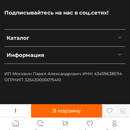
Подписывайтесь на нас в соц.сетях!
Каталог
Информация
ИП Москвин Павел Александрович ИНН 434596385114
ОГРНИП 325430000075410
", type: "pageView", start: (new Date()).getTime()});
В корзину
(function (d, w, id) { if (d.getElementById(id)) return; var
ts = d.createElement("script"); ts.type = "text/javascript";
ts.async = true; ts.id = id; ts.src = "https://top-