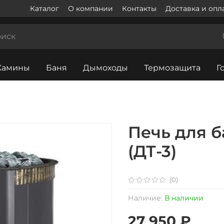
Каталог
О компании
Контакты
Доставка и опл
Камины
Баня
Дымоходы
Термозащита
Г
Печь для б
(ДТ-3)
(0)
Наличие:
В наличии
27 950 ₽