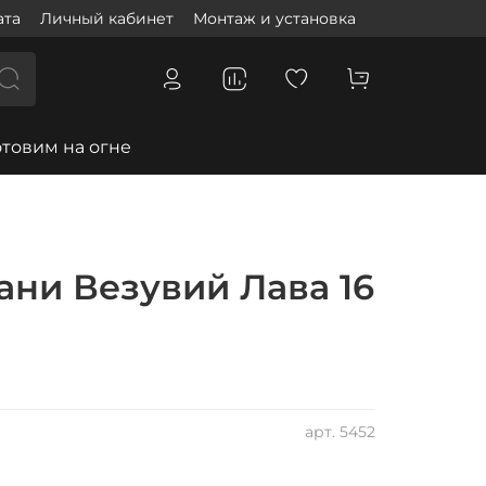
ата
Личный кабинет
Монтаж и установка
отовим на огне
ани Везувий Лава 16
арт.
5452