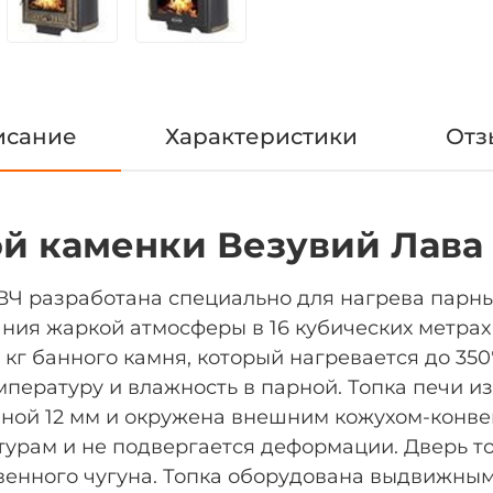
исание
Характеристики
Отз
й каменки Везувий Лава 
 ВЧ разработана специально для нагрева парны
ания жаркой атмосферы в 16 кубических метра
кг банного камня, который нагревается до 350°
пературу и влажность в парной. Топка печи из
ной 12 мм и окружена внешним кожухом-конвек
турам и не подвергается деформации. Дверь т
венного чугуна. Топка оборудована выдвижны