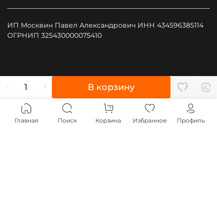
ИП Москвин Павел Александрович ИНН 434596385114
ОГРНИП 325430000075410
", type: "pageView", start: (new Date()).getTime()});
В корзину
(function (d, w, id) { if (d.getElementById(id)) return; var
ts = d.createElement("script"); ts.type = "text/javascript";
ts.async = true; ts.id = id; ts.src = "https://top-
Главная
Поиск
Корзина
Избранное
Профиль
fwz1.mail.ru/js/code.js"; var f = function () {var s =
d.getElementsByTagName("script")[0];
s.parentNode.insertBefore(ts, s);}; if (w.opera == "[object
Opera]") { d.addEventListener("DOMContentLoaded", f,
false); } else { f(); } })(document, window, "tmr-code");
;js=na" style="position:absolute;left:-9999px;"
alt="Top.Mail.Ru" />