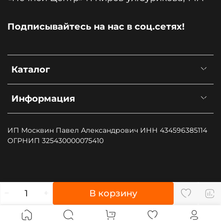
Подписывайтесь на нас в соц.сетях!
Каталог
Информация
ИП Москвин Павел Александрович ИНН 434596385114
ОГРНИП 325430000075410
", type: "pageView", start: (new Date()).getTime()});
В корзину
(function (d, w, id) { if (d.getElementById(id)) return; var
ts = d.createElement("script"); ts.type = "text/javascript";