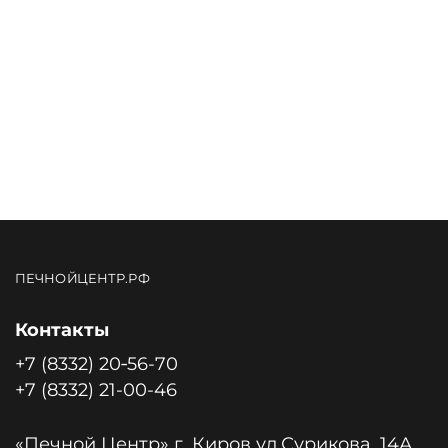
ПЕЧНОЙЦЕНТР.РФ
Контакты
+7 (8332) 20‑56-70
+7 (8332) 21-00-46
«Печной Центр» г. Киров ул.Сурикова, 14А