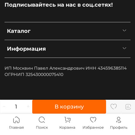
Подписывайтесь на нас в соц.сетях!
Каталог
Информация
ИП Москвин Павел Александрович ИНН 434596385114
ОГРНИП 325430000075410
", type: "pageView", start: (new Date()).getTime()});
В корзину
(function (d, w, id) { if (d.getElementById(id)) return; var
ts = d.createElement("script"); ts.type = "text/javascript";
ts.async = true; ts.id = id; ts.src = "https://top-
Главная
Поиск
Корзина
Избранное
Профиль
fwz1.mail.ru/js/code.js"; var f = function () {var s =