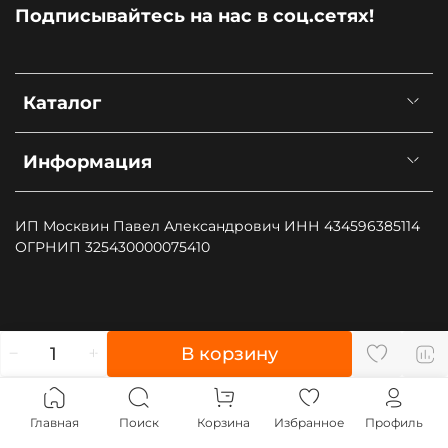
Подписывайтесь на нас в соц.сетях!
Каталог
Информация
ИП Москвин Павел Александрович ИНН 434596385114
ОГРНИП 325430000075410
", type: "pageView", start: (new Date()).getTime()});
В корзину
(function (d, w, id) { if (d.getElementById(id)) return; var
ts = d.createElement("script"); ts.type = "text/javascript";
ts.async = true; ts.id = id; ts.src = "https://top-
Главная
Поиск
Корзина
Избранное
Профиль
fwz1.mail.ru/js/code.js"; var f = function () {var s =