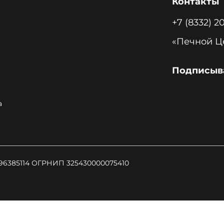
Контакты
+7 (8332) 2
Подписыва
а
6385114 ОГРНИП 325430000075410
type = "text/javascript"; ts.async