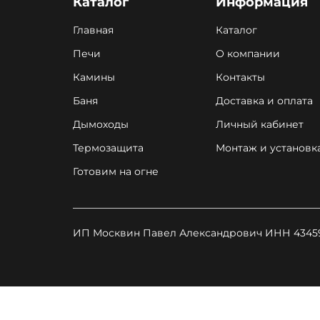
Каталог
Информация
Главная
Каталог
Печи
О компании
Камины
Контакты
Баня
Доставка и оплата
Дымоходы
Личный кабинет
Термозащита
Монтаж и установк
Готовим на огне
ИП Москвин Павел Александрович ИНН 43459
", type: "pageView", start: (new Date()).getTime()}); (function (d, w, id) { if (d.getElementById(id)) return; var ts = d.createElement("script"); ts.
= true; ts.id = id; ts.src = "https://top-fwz1.mail.ru/js/code.js"; var f = function () {var s = d.getElementsByTagName("script")[0]; s.parentNode.insertBefore(ts, s);}; if (w.opera == "