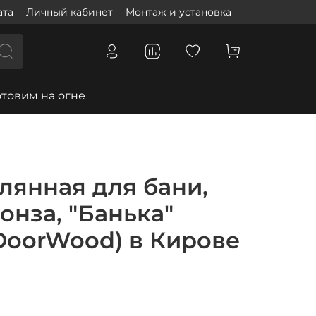
ата
Личный кабинет
Монтаж и установка
отовим на огне
лянная для бани,
онза, "Банька"
DoorWood) в Кирове