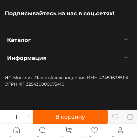
Подписывайтесь на нас в соц.сетях!
Каталог
Информация
ИП Москвин Павел Александрович ИНН 434596385114
ОГРНИП 325430000075410
", type: "pageView", start: (new Date()).getTime()});
В корзину
(function (d, w, id) { if (d.getElementById(id)) return; var
ts = d.createElement("script"); ts.type = "text/javascript";
ts.async = true; ts.id = id; ts.src = "https://top-