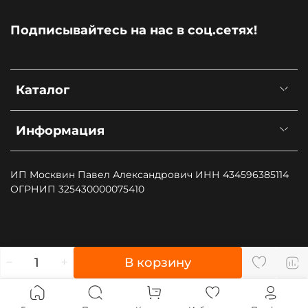
Подписывайтесь на нас в соц.сетях!
Каталог
Информация
ИП Москвин Павел Александрович ИНН 434596385114
ОГРНИП 325430000075410
", type: "pageView", start: (new Date()).getTime()});
В корзину
(function (d, w, id) { if (d.getElementById(id)) return; var
ts = d.createElement("script"); ts.type = "text/javascript";
ts.async = true; ts.id = id; ts.src = "https://top-