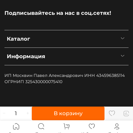
Подписывайтесь на нас в соц.сетях!
Каталог
Информация
ИП Москвин Павел Александрович ИНН 434596385114
ОГРНИП 325430000075410
", type: "pageView", start: (new Date()).getTime()});
В корзину
(function (d, w, id) { if (d.getElementById(id)) return; var
ts = d.createElement("script"); ts.type = "text/javascript";
ts.async = true; ts.id = id; ts.src = "https://top-