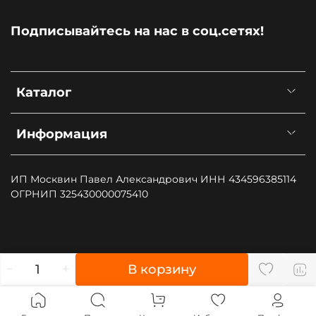
Подписывайтесь на нас в соц.сетях!
Каталог
Информация
ИП Москвин Павел Александрович ИНН 434596385114
ОГРНИП 325430000075410
", type: "pageView", start: (new Date()).getTime()});
В корзину
(function (d, w, id) { if (d.getElementById(id)) return; var
ts = d.createElement("script"); ts.type = "text/javascript";
ts.async = true; ts.id = id; ts.src = "https://top-