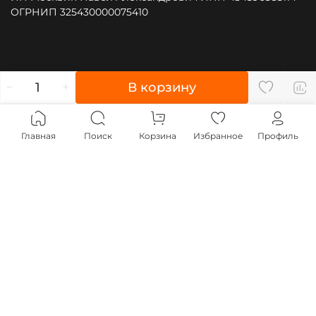
ОГРНИП 325430000075410
", type: "pageView", start: (new Date()).getTime()});
В корзину
(function (d, w, id) { if (d.getElementById(id)) return; var
ts = d.createElement("script"); ts.type = "text/javascript";
ts.async = true; ts.id = id; ts.src = "https://top-
Главная
Поиск
Корзина
Избранное
Профиль
fwz1.mail.ru/js/code.js"; var f = function () {var s =
d.getElementsByTagName("script")[0];
s.parentNode.insertBefore(ts, s);}; if (w.opera == "[object
Opera]") { d.addEventListener("DOMContentLoaded", f,
false); } else { f(); } })(document, window, "tmr-code");
;js=na" style="position:absolute;left:-9999px;"
alt="Top.Mail.Ru" />