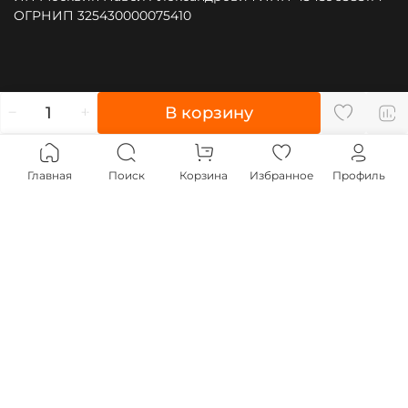
ОГРНИП 325430000075410
", type: "pageView", start: (new Date()).getTime()});
В корзину
(function (d, w, id) { if (d.getElementById(id)) return; var
ts = d.createElement("script"); ts.type = "text/javascript";
ts.async = true; ts.id = id; ts.src = "https://top-
Главная
Поиск
Корзина
Избранное
Профиль
fwz1.mail.ru/js/code.js"; var f = function () {var s =
d.getElementsByTagName("script")[0];
s.parentNode.insertBefore(ts, s);}; if (w.opera == "[object
Opera]") { d.addEventListener("DOMContentLoaded", f,
false); } else { f(); } })(document, window, "tmr-code");
;js=na" style="position:absolute;left:-9999px;"
alt="Top.Mail.Ru" />