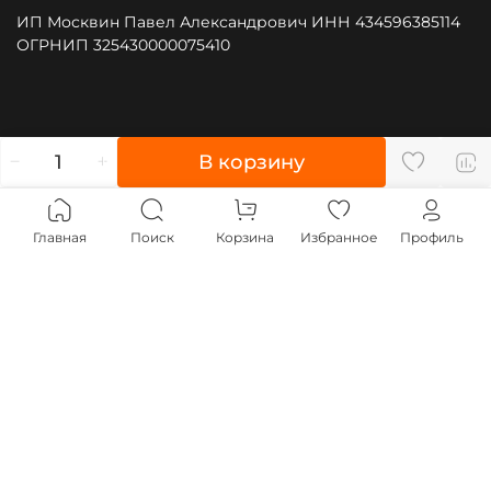
ИП Москвин Павел Александрович ИНН 434596385114
ОГРНИП 325430000075410
", type: "pageView", start: (new Date()).getTime()});
В корзину
(function (d, w, id) { if (d.getElementById(id)) return; var
ts = d.createElement("script"); ts.type = "text/javascript";
ts.async = true; ts.id = id; ts.src = "https://top-
Главная
Поиск
Корзина
Избранное
Профиль
fwz1.mail.ru/js/code.js"; var f = function () {var s =
d.getElementsByTagName("script")[0];
s.parentNode.insertBefore(ts, s);}; if (w.opera == "[object
Opera]") { d.addEventListener("DOMContentLoaded", f,
false); } else { f(); } })(document, window, "tmr-code");
;js=na" style="position:absolute;left:-9999px;"
alt="Top.Mail.Ru" />