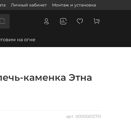
ата
Личный кабинет
Монтаж и установка
отовим на огне
печь-каменка Этна
арт.
00000012751