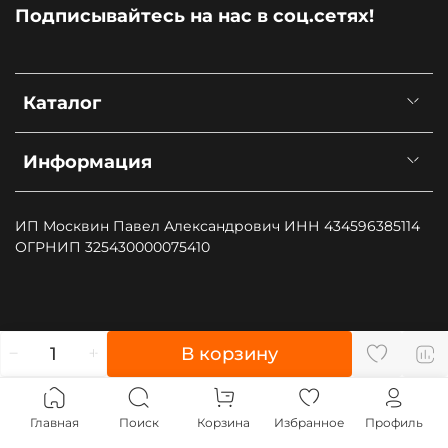
Подписывайтесь на нас в соц.сетях!
Каталог
Информация
ИП Москвин Павел Александрович ИНН 434596385114
ОГРНИП 325430000075410
", type: "pageView", start: (new Date()).getTime()});
В корзину
(function (d, w, id) { if (d.getElementById(id)) return; var
ts = d.createElement("script"); ts.type = "text/javascript";
ts.async = true; ts.id = id; ts.src = "https://top-
Главная
Поиск
Корзина
Избранное
Профиль
fwz1.mail.ru/js/code.js"; var f = function () {var s =